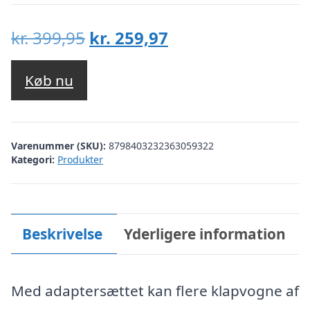
Den
Den
kr.
399,95
kr.
259,97
oprindelige
aktuelle
pris
pris
Køb nu
var:
er:
kr. 399,95.
kr. 259,97.
Varenummer (SKU):
8798403232363059322
Kategori:
Produkter
Beskrivelse
Yderligere information
Med adaptersættet kan flere klapvogne af