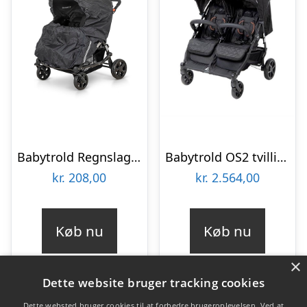
Babytrold Regnslag tvilling klapvogn sort
Babytrold OS2 tvillingeklapvogn – Sort
kr.
208,00
kr.
2.564,00
Køb nu
Køb nu
×
Dette website bruger tracking cookies
Dette websted bruger cookies til at forbedre brugeroplevelsen. Ved at