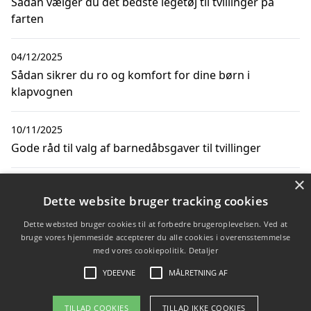
Sådan vælger du det bedste legetøj til tvillinger på
farten
04/12/2025
Sådan sikrer du ro og komfort for dine børn i
klapvognen
10/11/2025
Gode råd til valg af barnedåbsgaver til tvillinger
×
01/10/2025
Dette website bruger tracking cookies
Sådan vælger du den perfekte tvillingeklapvogn
Dette websted bruger cookies til at forbedre brugeroplevelsen. Ved at
bruge vores hjemmeside accepterer du alle cookies i overensstemmelse
16/02/2024
med vores cookiepolitik.
Detaljer
Gode tips til hvordan du finder den bedste barnevogn
YDEEVNE
MÅLRETNING AF
TILLAD COOKIES
TILLAD IKKE COOKIES